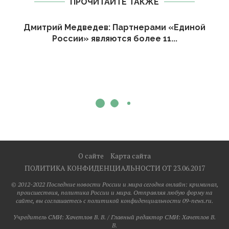
ПРОЧИТАЙТЕ ТАКЖЕ
Дмитрий Медведев: Партнерами «Единой
России» являются более 11...
О сайте
Карта сайта
ПОЛИТИКА КОНФИДЕНЦИАЛЬНОСТИ ОТ 23.06.2017
© 2012-2022 Последние новости России и мира сегодня онлайн: криминал,
происшествия, политика России и мира. Отправляя любую форму на
сайте, вы соглашаетесь с политикой конфиденциальности 09-news.ru.
Учредитель СМИ: Хaчeтлoв B. B. / Главный редактор СМИ: Хaчeтлoв B.
B.