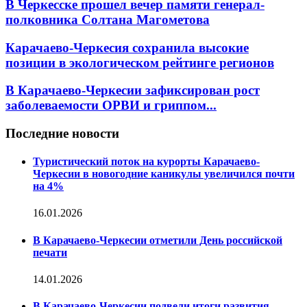
В Черкесске прошел вечер памяти генерал-
полковника Солтана Магометова
Карачаево-Черкесия сохранила высокие
позиции в экологическом рейтинге регионов
В Карачаево-Черкесии зафиксирован рост
заболеваемости ОРВИ и гриппом...
Последние новости
Туристический поток на курорты Карачаево-
Черкесии в новогодние каникулы увеличился почти
на 4%
16.01.2026
В Карачаево-Черкесии отметили День российской
печати
14.01.2026
В Карачаево-Черкесии подвели итоги развития