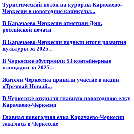
Туристический поток на курорты Карачаево-
Черкесии в новогодние каникулы...
В Карачаево-Черкесии отметили День
российской печати
В Карачаево-Черкесии подвели итоги развития
культуры за 2025...
В Черкесске обустроили 53 контейнерные
площадки за 2025...
Жители Черкесска приняли участие в акции
«Трезвый Новый...
В Черкесске открыли главную новогоднюю елку
Карачаево-Черкесии
Главная новогодняя елка Карачаево-Черкесии
зажглась в Черкесске