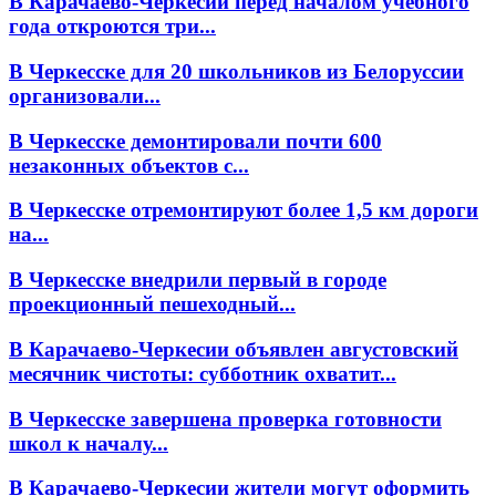
В Карачаево-Черкесии перед началом учебного
года откроются три...
В Черкесске для 20 школьников из Белоруссии
организовали...
В Черкесске демонтировали почти 600
незаконных объектов с...
В Черкесске отремонтируют более 1,5 км дороги
на...
В Черкесске внедрили первый в городе
проекционный пешеходный...
В Карачаево-Черкесии объявлен августовский
месячник чистоты: субботник охватит...
В Черкесске завершена проверка готовности
школ к началу...
В Карачаево-Черкесии жители могут оформить