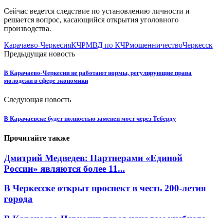
Сейчас ведется следствие по установлению личности и
решается вопрос, касающийся открытия уголовного
производства.
Карачаево-Черкесия
КЧР
МВД по КЧР
мошенничество
Черкесск
Предыдущая новость
В Карачаево-Черкесии не работают нормы, регулирующие права
молодежи в сфере экономики
Следующая новость
В Карачаевске будет полностью заменен мост через Теберду
Прочитайте также
Дмитрий Медведев: Партнерами «Единой
России» являются более 11...
В Черкесске открыт проспект в честь 200-летия
города