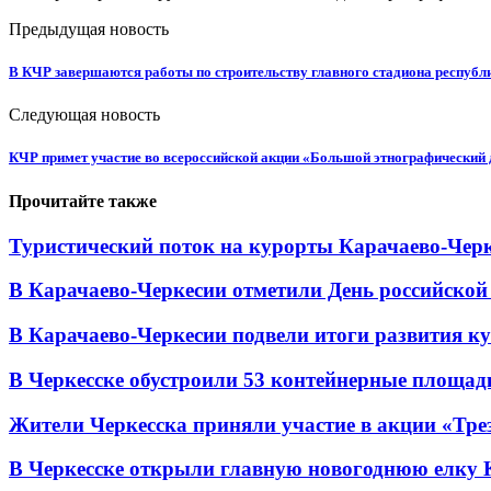
Предыдущая новость
В КЧР завершаются работы по строительству главного стадиона республ
Следующая новость
КЧР примет участие во всероссийской акции «Большой этнографический 
Прочитайте также
Туристический поток на курорты Карачаево-Черк
В Карачаево-Черкесии отметили День российской
В Карачаево-Черкесии подвели итоги развития кул
В Черкесске обустроили 53 контейнерные площадки
Жители Черкесска приняли участие в акции «Тре
В Черкесске открыли главную новогоднюю елку 