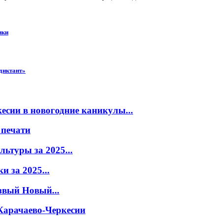
ики
диктант»
есии в новогодние каникулы...
 печати
ьтуры за 2025...
 за 2025...
звый Новый...
Карачаево-Черкесии