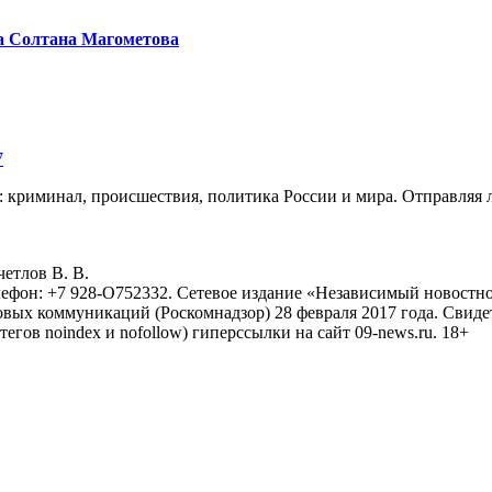
а Солтана Магометова
7
: криминал, происшествия, политика России и мира. Отправляя 
eтлoв B. B.
лефон: +7 928-O752332. Сетевое издание «Независимый новостно
овых коммуникаций (Роскомнадзор) 28 февраля 2017 года. Свиде
тегов noindex и nofollow) гиперссылки на сайт 09-news.ru. 18+