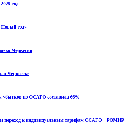
2025 год
й Новый год»
чаево-Черкесии
ь в Черкесске
ия убытков по ОСАГО составила 66%
ым переход к индивидуальным тарифам ОСАГО – РОМИР