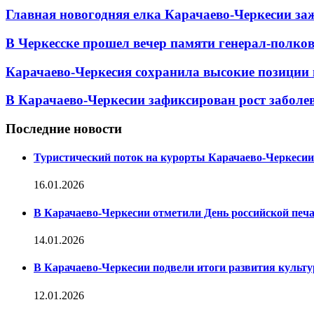
Главная новогодняя елка Карачаево-Черкесии заж
В Черкесске прошел вечер памяти генерал-полк
Карачаево-Черкесия сохранила высокие позиции 
В Карачаево-Черкесии зафиксирован рост заболе
Последние новости
Туристический поток на курорты Карачаево-Черкесии
16.01.2026
В Карачаево-Черкесии отметили День российской печ
14.01.2026
В Карачаево-Черкесии подвели итоги развития культур
12.01.2026