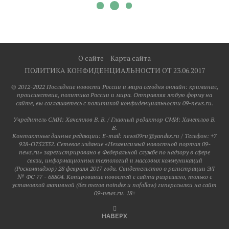
О сайте
Карта сайта
ПОЛИТИКА КОНФИДЕНЦИАЛЬНОСТИ ОТ 23.06.2017
© 2012-2022 Последние новости России и мира сегодня онлайн: криминал,
происшествия, политика России и мира. Отправляя любую форму на
сайте, вы соглашаетесь с политикой конфиденциальности 09-news.ru.
Учредитель СМИ: Хaчeтлoв B. B. / Главный редактор СМИ: Хaчeтлoв B.
B.
Контактные данные редакции: E-mail: news09ru@yandex.ru / Телефон: +7
928-O752332. Сетевое издание «Независимый новостной портал 09-
news.ru» зарегистрировано в Федеральной службе по надзору в сфере
связи, информационных технологий и массовых коммуникаций
(Роскомнадзор) 28 февраля 2017 года. Свидетельство о регистрации ЭЛ
№ ФС 77 - 68804. Копирование новостей с сайта разрешено, только с
установкой активной (без тегов noindex и nofollow) гиперссылки на сайт
09-news.ru. 18+
НАВЕРХ