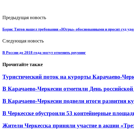
Предыдущая новость
Борис Титов нашел требования «Югры» обоснованными и просит суд удов
Следующая новость
В России до 2018 года могут отменить роуминг
Прочитайте также
Туристический поток на курорты Карачаево-Черк
В Карачаево-Черкесии отметили День российской
В Карачаево-Черкесии подвели итоги развития кул
В Черкесске обустроили 53 контейнерные площадки
Жители Черкесска приняли участие в акции «Тре