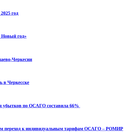
2025 год
й Новый год»
чаево-Черкесии
ь в Черкесске
ия убытков по ОСАГО составила 66%
ым переход к индивидуальным тарифам ОСАГО – РОМИР