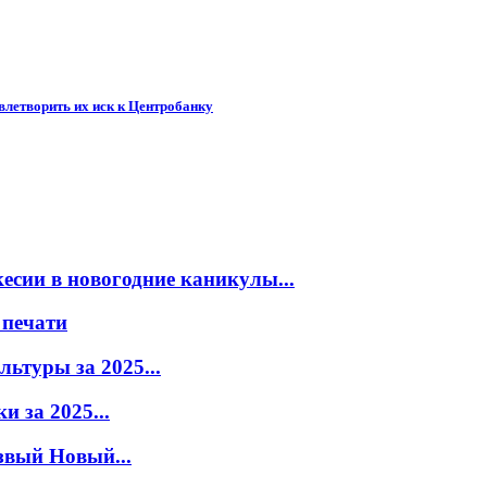
летворить их иск к Центробанку
есии в новогодние каникулы...
 печати
ьтуры за 2025...
 за 2025...
звый Новый...