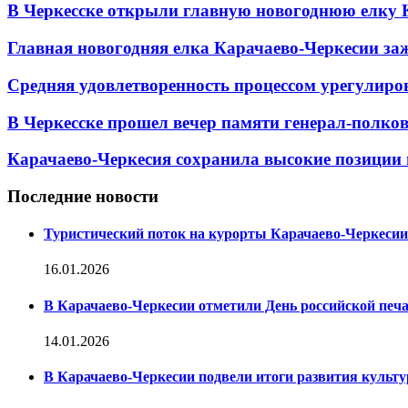
В Черкесске открыли главную новогоднюю елку 
Главная новогодняя елка Карачаево-Черкесии заж
Средняя удовлетворенность процессом урегулиро
В Черкесске прошел вечер памяти генерал-полк
Карачаево-Черкесия сохранила высокие позиции 
Последние новости
Туристический поток на курорты Карачаево-Черкесии
16.01.2026
В Карачаево-Черкесии отметили День российской печ
14.01.2026
В Карачаево-Черкесии подвели итоги развития культур