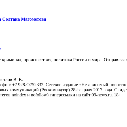
а Солтана Магометова
7
: криминал, происшествия, политика России и мира. Отправляя 
eтлoв B. B.
лефон: +7 928-O752332. Сетевое издание «Независимый новостно
овых коммуникаций (Роскомнадзор) 28 февраля 2017 года. Свиде
тегов noindex и nofollow) гиперссылки на сайт 09-news.ru. 18+