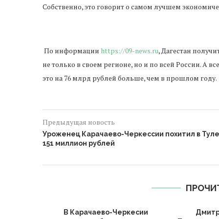
Собственно
,
это
говорит
о
самом
лучшем
экономич
По
информации
https://09-news.ru
,
Дагестан
получи
не
только
в
своем
регионе
,
но
и
по
всей
России
.
А
вс
это
на
76
млрд
рублей
больше
,
чем
в
прошлом
году
.
Предыдущая новость
Уроженец Карачаево-Черкессии похитил в Тул
151 миллион рублей
ПРОЧИ
В Карачаево-Черкесии
Дмитр