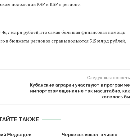
еском
положении КЧР и КБР в регионе.
т
46
,
7
млрд
рублей
,
это
самая
большая
финансовая
помощь
его
в
бюджеты
регионов
страны
вольются
515
млрд
рублей
,
Следующая новость
е
Кубанские аграрии участвуют в программе
импортозамещения не так масштабно, как
хотелось бы
ТАЙТЕ ТАКЖЕ
ий Медведев:
Черкесск вошел в число