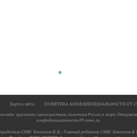
Карта сайта
ПОЛИТИКА КОНФИДЕНЦИАЛЬНОСТИ ОТ 23.0
я онлайн: криминал, происшествия, политика России и мира. Отправля
конфиденциальности 09-news.ru.
чредитель СМИ: Хaчeтлoв B. B. / Главный редактор СМИ: Хaчeтлoв B. 