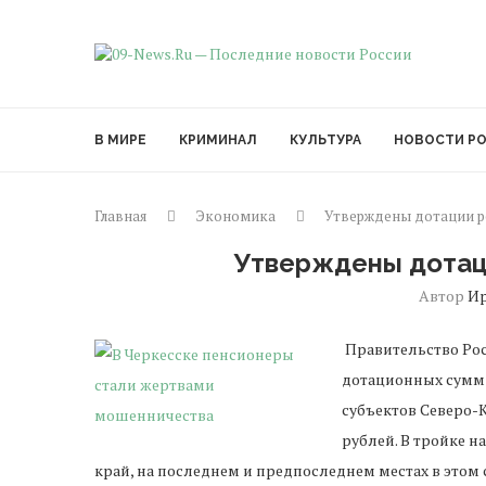
В МИРЕ
КРИМИНАЛ
КУЛЬТУРА
НОВОСТИ Р
Главная
Экономика
Утверждены дотации ре
Утверждены дотаци
Автор
И
Правительство
Ро
дотационных
сумм
субъектов
Северо
-
рублей
.
В
тройке
на
край
,
на
последнем
и
предпоследнем
местах
в
этом