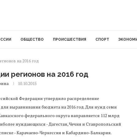
ОССИИ
ОБЩЕСТВО
ПРОИСШЕСТВИЯ
СПОРТ
ЭКОНОМ
гионов на 2016 год
и регионов на 2016 год
рина
10.10.2015
ссийской
Федерации
утвердило
распределение
для
выравнивания
бюджета
на
2016
год
.
Для
нужд
семи
Кавказского
федерального
округа
направляется
112
млрд
иболее
нуждающихся
-
Дагестан
,
Чечня
и
Ставропольский
списке
-
Карачаево
-
Черкессия
и
Кабардино
-
Балкария
.