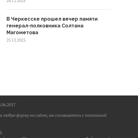
26.12.2025
В Черкесске прошел вечер памяти
генерал-полковника Солтана
Магометова
25.12.2025
6.2017
я любую форму на сайте, вы соглашаетесь с политикой
B.