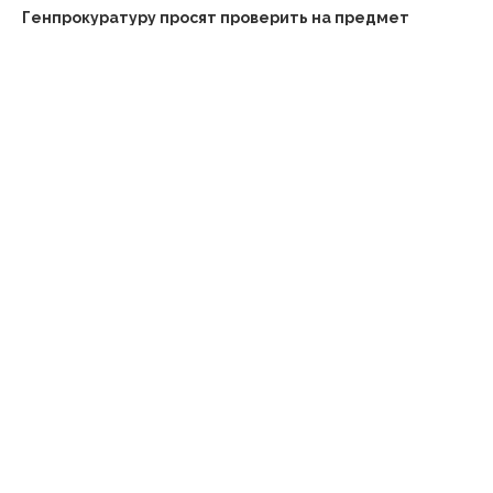
Генпрокуратуру просят проверить на предмет
иноагента общественное объединение
«Альтернатива»
Следующая новость
В КЧР не зарегистрировано ни одного лесного
пожара
ПРОЧИТАЙТЕ ТАКЖЕ
Дмитрий Медведев: Партнерами «Единой
России» являются более 11...