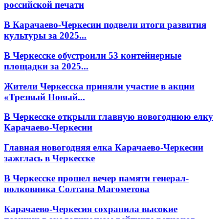
российской печати
В Карачаево-Черкесии подвели итоги развития
культуры за 2025...
В Черкесске обустроили 53 контейнерные
площадки за 2025...
Жители Черкесска приняли участие в акции
«Трезвый Новый...
В Черкесске открыли главную новогоднюю елку
Карачаево-Черкесии
Главная новогодняя елка Карачаево-Черкесии
зажглась в Черкесске
В Черкесске прошел вечер памяти генерал-
полковника Солтана Магометова
Карачаево-Черкесия сохранила высокие