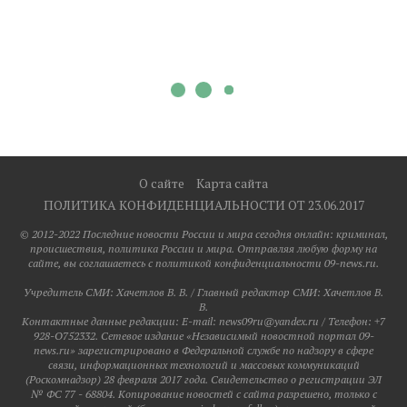
О сайте
Карта сайта
ПОЛИТИКА КОНФИДЕНЦИАЛЬНОСТИ ОТ 23.06.2017
© 2012-2022 Последние новости России и мира сегодня онлайн: криминал,
происшествия, политика России и мира. Отправляя любую форму на
сайте, вы соглашаетесь с политикой конфиденциальности 09-news.ru.
Учредитель СМИ: Хaчeтлoв B. B. / Главный редактор СМИ: Хaчeтлoв B.
B.
Контактные данные редакции: E-mail: news09ru@yandex.ru / Телефон: +7
928-O752332. Сетевое издание «Независимый новостной портал 09-
news.ru» зарегистрировано в Федеральной службе по надзору в сфере
связи, информационных технологий и массовых коммуникаций
(Роскомнадзор) 28 февраля 2017 года. Свидетельство о регистрации ЭЛ
№ ФС 77 - 68804. Копирование новостей с сайта разрешено, только с