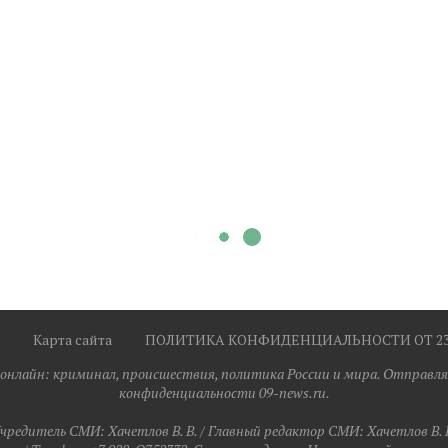
Карта сайта
ПОЛИТИКА КОНФИДЕНЦИАЛЬНОСТИ ОТ 23.0
я онлайн: криминал, происшествия, политика России и мира. Отправля
конфиденциальности 09-news.ru.
чредитель СМИ: Хaчeтлoв B. B. / Главный редактор СМИ: Хaчeтлoв B. 