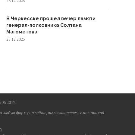
26.12.2025
В Черкесске прошел вечер памяти
генерал-полковника Солтана
Магометова
25.12.2025
6.2017
я любую форму на сайте, вы соглашаетесь с политикой
B.