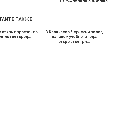
ПЕРСОНАЛЬНЫХ ДАННЫХ
ТАЙТЕ ТАКЖЕ
е открыт проспект в
В Карачаево-Черкесии перед
00-летия города
началом учебного года
откроются три...