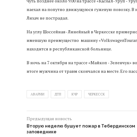
Чуть позднее около 9.00 на трассе «Кызыл-Уруп - У
наехал на попутно движущуюся гужевую повозку. В
Лихач не пострадал.
На углу Шоссейная- Линейный в Черкесске примерно 
имевшую преимущество машину «VolkswagenTouran» и
находится в республиканской больнице.
В ночь на 7 октября на трассе «Майкоп - Зеленчук»
итоге мужчина от травм скончался на месте. Его па
АВАРИИ
ДТП
КЧР
ЧЕРКЕССК
Предыдущая новость
Вторую неделю бушует пожар в Тебердинском
заповеднике