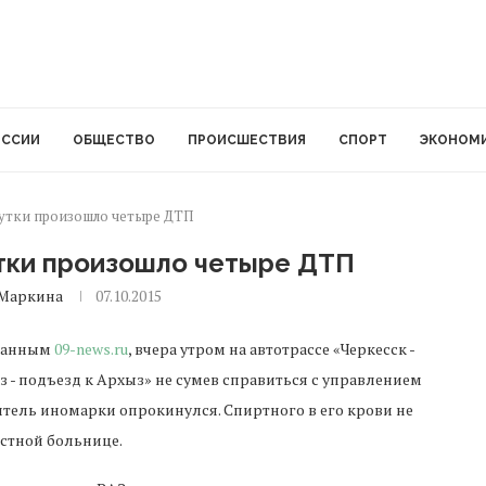
ОССИИ
ОБЩЕСТВО
ПРОИСШЕСТВИЯ
СПОРТ
ЭКОНОМ
сутки произошло четыре ДТП
утки произошло четыре ДТП
Маркина
07.10.2015
данным
09-news.ru
, вчера утром на автотрассе «Черкесск -
з - подъезд к Архыз» не сумев справиться с управлением
тель иномарки опрокинулся. Спиртного в его крови не
естной больнице.