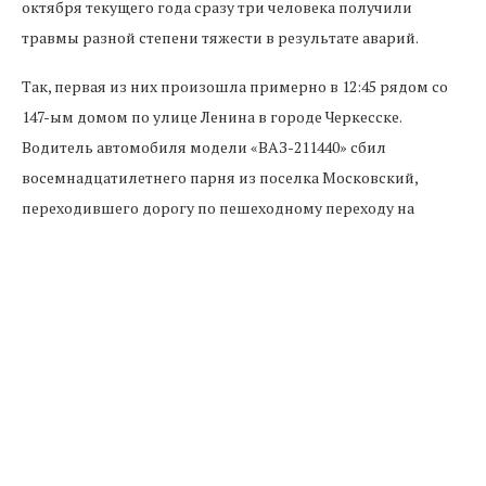
октября текущего года сразу три человека получили
травмы разной степени тяжести в результате аварий.
Так, первая из них произошла примерно в 12:45 рядом со
147-ым домом по улице Ленина в городе Черкесске.
Водитель автомобиля модели «ВАЗ-211440» сбил
восемнадцатилетнего парня из поселка Московский,
переходившего дорогу по пешеходному переходу на
красный сигнал светофора. Молодой человек был
госпитализирован.
Около 16:20 на 65-ом километре автомобильной дороги
«Пятигорск – Карачаевск» в селении Терезе водитель
иномарки «Тоyota Camry» потерял контроль над своим
транспортным средством и сбил 11-летнюю девочку-
пешехода. Пострадавшую отвезли в Малокарачаевскую
Центральную районную больницу.