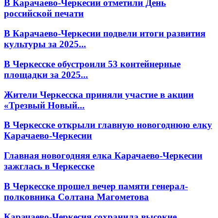
В Карачаево-Черкесии отметили День
российской печати
В Карачаево-Черкесии подвели итоги развития
культуры за 2025...
В Черкесске обустроили 53 контейнерные
площадки за 2025...
Жители Черкесска приняли участие в акции
«Трезвый Новый...
В Черкесске открыли главную новогоднюю елку
Карачаево-Черкесии
Главная новогодняя елка Карачаево-Черкесии
зажглась в Черкесске
В Черкесске прошел вечер памяти генерал-
полковника Солтана Магометова
Карачаево-Черкесия сохранила высокие