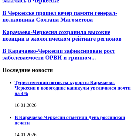
зажглась в Черкесске
В Черкесске прошел вечер памяти генерал-
полковника Солтана Магометова
Карачаево-Черкесия сохранила высокие
позиции в экологическом рейтинге регионов
В Карачаево-Черкесии зафиксирован рост
заболеваемости ОРВИ и гриппом...
Последние новости
Туристический поток на курорты Карачаево-
Черкесии в новогодние каникулы увеличился почти
на 4%
16.01.2026
В Карачаево-Черкесии отметили День российской
печати
14.01.2026