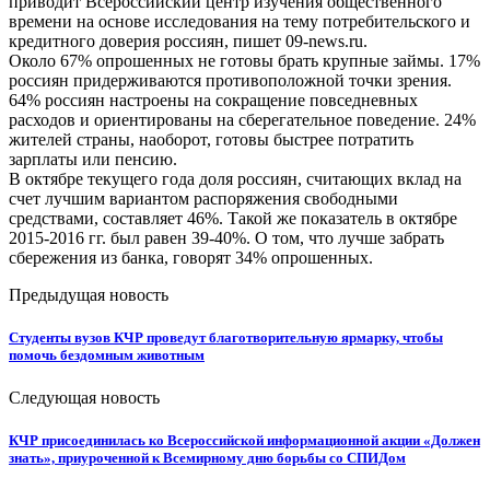
приводит Всероссийский центр изучения общественного
времени на основе исследования на тему потребительского и
кредитного доверия россиян, пишет 09-news.ru.
Около 67% опрошенных не готовы брать крупные займы. 17%
россиян придерживаются противоположной точки зрения.
64% россиян настроены на сокращение повседневных
расходов и ориентированы на сберегательное поведение. 24%
жителей страны, наоборот, готовы быстрее потратить
зарплаты или пенсию.
В октябре текущего года доля россиян, считающих вклад на
счет лучшим вариантом распоряжения свободными
средствами, составляет 46%. Такой же показатель в октябре
2015-2016 гг. был равен 39-40%. О том, что лучше забрать
сбережения из банка, говорят 34% опрошенных.
Предыдущая новость
Студенты вузов КЧР проведут благотворительную ярмарку, чтобы
помочь бездомным животным
Следующая новость
КЧР присоединилась ко Всероссийской информационной акции «Должен
знать», приуроченной к Всемирному дню борьбы со СПИДом