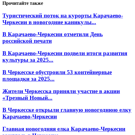
Прочитайте также
Туристический поток на курорты Карачаево-
Черкесии в новогодние каникулы...
В Карачаево-Черкесии отметили День
российской печати
В Карачаево-Черкесии подвели итоги развития
культуры за 2025...
В Черкесске обустроили 53 контейнерные
площадки за 2025...
Жители Черкесска приняли участие в акции
«Трезвый Новый...
В Черкесске открыли главную новогоднюю елку
Карачаево-Черкесии
Главная новогодняя елка Карачаево-Черкесии