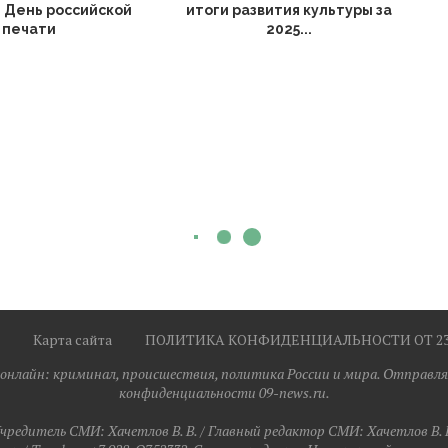
 День российской
итоги развития культуры за
печати
2025...
Карта сайта
ПОЛИТИКА КОНФИДЕНЦИАЛЬНОСТИ ОТ 23.0
я онлайн: криминал, происшествия, политика России и мира. Отправля
конфиденциальности 09-news.ru.
чредитель СМИ: Хaчeтлoв B. B. / Главный редактор СМИ: Хaчeтлoв B. 