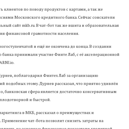
клиентов по поводу продуктов с картами, а так же
ансиями Московского кредитного банка. Сейчас соискатели
ьный сайт mkb.ru. В чат-бот так же вшита и образовательная
ня финансовой грамотности населения.
гоступенчатой и ещё не окончена до конца. В создании
 банка принимали участие Финте Лаб, с её акселерационной
RNI.io.
Дурнев, поблагодарил Финтех Лаб за организацию
 подобных этому. Дурнев рассказал, что приятно удивлён
но, банковская сфера является достаточно консервативным
 плодотворной и быстрой.
аркетинга в МКБ, рассказал о преимуществах и
 Применение чат-бота позволит снизить затраты на
повлиять на основные финансовые показатели кредитной