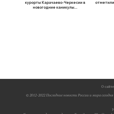
курорты Карачаево-Черкесии в
отметили
новогодние каникулы...
О сайте
© 2012-2022 Последние новости России и мира сегодн
У