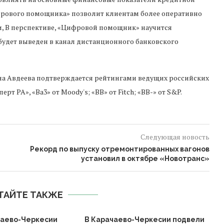
фрового помощника» позволит клиентам более оперативно
, В перспективе, «Цифровой помощник» научится
 будет выведен в канал дистанционного банковского
на Авдеева подтверждается рейтингами ведущих российских
рт РА», «Ba3» от Moody's; «BB» от Fitch; «ВВ-» от S&P.
Следующая новость
Рекорд по выпуску отремонтированных вагонов
установил в октябре «Новотранс»
ТАЙТЕ ТАКЖЕ
чаево-Черкесии
В Карачаево-Черкесии подвели