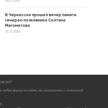
26.12.2025
В Черкесске прошел вечер памяти
генерал-полковника Солтана
Магометова
25.12.2025
6.2017
я любую форму на сайте, вы соглашаетесь с политикой
B.