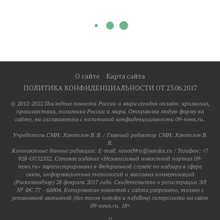
О сайте
Карта сайта
ПОЛИТИКА КОНФИДЕНЦИАЛЬНОСТИ ОТ 23.06.2017
© 2012-2022 Последние новости России и мира сегодня онлайн: криминал,
происшествия, политика России и мира. Отправляя любую форму на
сайте, вы соглашаетесь с политикой конфиденциальности 09-news.ru.
Учредитель СМИ: Хaчeтлoв B. B. / Главный редактор СМИ: Хaчeтлoв B.
B.
Контактные данные редакции: E-mail: news09ru@yandex.ru / Телефон: +7
928-O752332. Сетевое издание «Независимый новостной портал 09-
news.ru» зарегистрировано в Федеральной службе по надзору в сфере
связи, информационных технологий и массовых коммуникаций
(Роскомнадзор) 28 февраля 2017 года. Свидетельство о регистрации ЭЛ
№ ФС 77 - 68804. Копирование новостей с сайта разрешено, только с
установкой активной (без тегов noindex и nofollow) гиперссылки на сайт
09-news.ru. 18+