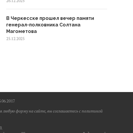
26.12.2025
В Черкесске прошел вечер памяти
генерал-полковника Солтана
Магометова
25.12.2025
6.2017
я любую форму на сайте, вы соглашаетесь с политикой
B.