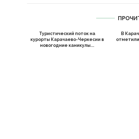
ПРОЧИ
Туристический поток на
В Кара
курорты Карачаево-Черкесии в
отметили
новогодние каникулы...