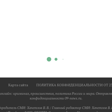
Карта сайта
ПОЛИТИКА КОНФИДЕНЦИАЛЬНОСТИ ОТ 23.0
я онлайн: криминал, происшествия, политика России и мира. Отправля
конфиденциальности 09-news.ru.
чредитель СМИ: Хaчeтлoв B. B. / Главный редактор СМИ: Хaчeтлoв B. 