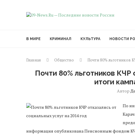
В МИРЕ
КРИМИНАЛ
КУЛЬТУРА
НОВОСТИ Р
Главная
Общество
Почти 80% льготников КЧ
Почти 80% льготников КЧР 
итоги камп
Автор
Д
По ин
Карач
предо
информация опубликована Пенсионным фондом КЧР