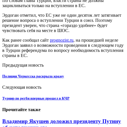
По словам главы Турции, власти страны не должны
зацикливаться только на вступлении в ЕС.
Эрдоган отметил, что ЕС уже не один десяток лет затягивает
решение вопроса о вступлении Турции в союз. Поэтому
президент уверен, что страна «гораздо удобнее» будет
чувствовать себя на месте в ШОС.
Как ранее сообщал сайт
prognozist.ru
, на прошедшей неделе
Эрдоган заявил о возможности проведения в следующем году
в Турции референдума по вопросу необходимость вступления
страны в ЕС.
Предыдущая новость
Полиция Черкесска раскрыла кражу
Следующая новость
Турнир по регби впервые прошел в КЧР
Прочитайте также
Владимир Якушев доложил президенту Путину