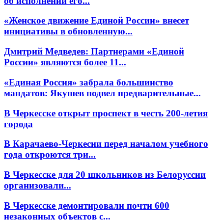
об исполнении его...
«Женское движение Единой России» внесет
инициативы в обновленную...
Дмитрий Медведев: Партнерами «Единой
России» являются более 11...
«Единая Россия» забрала большинство
мандатов: Якушев подвел предварительные...
В Черкесске открыт проспект в честь 200-летия
города
В Карачаево-Черкесии перед началом учебного
года откроются три...
В Черкесске для 20 школьников из Белоруссии
организовали...
В Черкесске демонтировали почти 600
незаконных объектов с...