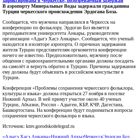
В аэропорту Минеральные Воды задержали гражданина
Турции черкесского происхождения Эрдогана Боза.
Сообщается, что мужчина направлялся в Черкесск на
конференцию по фольклору. Эрдоган Боз является
преподавателем университета Анкары, руководителем
организации «Адыгэ Хасэ Анкары». Сообщается, что ученый
находится в изоляторе аэропорта. О причинах задержания
жителя Турции представителям оргкомитета конференции
ничего не известно. Предположительно, мужчину после
общения с правоохранительными органами должны посадить
на самолёт и вернуть обратно в Турцию. Причины задержания
ему должны будут объяснить в российском консульстве в
Турции.
Конференция «Проблемы сохранения черкесского фольклора,
культуры и языка» должна открыться 27 ноября в поселке
Нижний Архыз. В ней примут участие около 40 ученых
Турции, Абхазии, России - Адыгеи, КБР, КЧР, Дагестана,
Башкортостана. На конференции будут подниматься вопросы
сохранения черкесского фольклора и языка.
Источник: kmv.gorodskoitelegraf.ru
«Адыгэ Хасэ Анкары»
Нижний Архыз
Черкесск
Эрдоган Боз