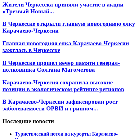
Жители Черкесска приняли участие в акции
«Трезвый Новый...
В Черкесске открыли главную новогоднюю елку
Карачаево-Черкесии
Главная новогодняя елка Карачаево-Черкесии
зажглась в Черкесске
В Черкесске прошел вечер памяти генерал-
полковника Солтана Магометова
Карачаево-Черкесия сохранила высокие
позиции в экологическом рейтинге регионов
В Карачаево-Черкесии зафиксирован рост
заболеваемости ОРВИ и гриппом...
Последние новости
Туристический поток на курорты Карачаево-