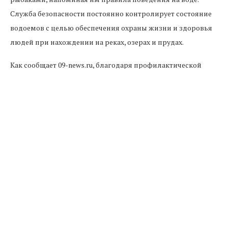
Служба безопасности постоянно контролирует состояние
водоемов с целью обеспечения охраны жизни и здоровья
людей при нахождении на реках, озерах и прудах.
Как сообщает 09-news.ru, благодаря профилактической
работе контролеров МЧС и регулярно проводимым
рейдам по выявлению нарушителей, за последнее время
происшествий и аварий с участием маломерных судов в
КЧР не происходило.
БЕЗОПАСНОСТЬ НА ВОДЕ
КЧР
МЧС
Предыдущая новость
За сутки на дорогах КЧР погибли три человека