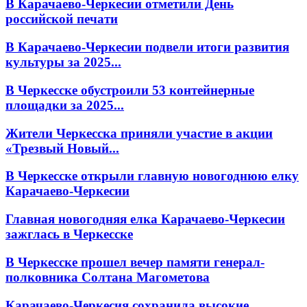
В Карачаево-Черкесии отметили День
российской печати
В Карачаево-Черкесии подвели итоги развития
культуры за 2025...
В Черкесске обустроили 53 контейнерные
площадки за 2025...
Жители Черкесска приняли участие в акции
«Трезвый Новый...
В Черкесске открыли главную новогоднюю елку
Карачаево-Черкесии
Главная новогодняя елка Карачаево-Черкесии
зажглась в Черкесске
В Черкесске прошел вечер памяти генерал-
полковника Солтана Магометова
Карачаево-Черкесия сохранила высокие