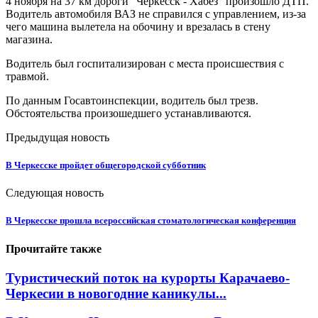
4 ноября на 37 км дороги "Черкесск - Хабез" произошло ДТП.
Водитель автомобиля ВАЗ не справился с управлением, из-за
чего машина вылетела на обочину и врезалась в стену
магазина.
Водитель был госпитализирован с места происшествия с
травмой.
По данным Госавтоинспекции, водитель был трезв.
Обстоятельства произошедшего устанавливаются.
Предыдущая новость
В Черкесске пройдет общегородской субботник
Следующая новость
В Черкесске прошла всероссийская стоматологическая конференция
Прочитайте также
Туристический поток на курорты Карачаево-
Черкесии в новогодние каникулы...