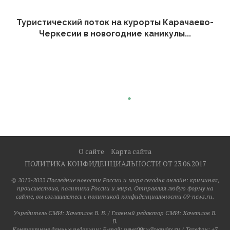
Туристический поток на курорты Карачаево-
Черкесии в новогодние каникулы...
О сайте
Карта сайта
ПОЛИТИКА КОНФИДЕНЦИАЛЬНОСТИ ОТ 23.06.2017
© 2012-2022 Последние новости России и мира сегодня онлайн: криминал,
происшествия, политика России и мира. Отправляя любую форму на
сайте, вы соглашаетесь с политикой конфиденциальности 09-news.ru.
Учредитель СМИ: Хaчeтлoв B. B. / Главный редактор СМИ: Хaчeтлoв B.
B.
Контактные данные редакции: E-mail: news09ru@yandex.ru / Телефон: +7