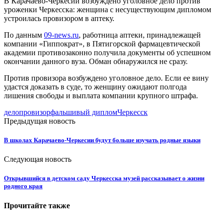
В Карачаево-Черкесии возбуждено уголовное дело против
уроженки Черкесска: женщина с несуществующим дипломом
устроилась провизором в аптеку.
По данным
09-news.ru
, работница аптеки, принадлежащей
компании «Гиппократ», в Пятигорской фармацевтической
академии противозаконно получила документы об успешном
окончании данного вуза. Обман обнаружился не сразу.
Против провизора возбуждено уголовное дело. Если ее вину
удастся доказать в суде, то женщину ожидают полгода
лишения свободы и выплата компании крупного штрафа.
дело
провизор
фальшивый диплом
Черкесск
Предыдущая новость
В школах Карачаево-Черкесии будут больше изучать родные языки
Следующая новость
Открывшийся в детском саду Черкесска музей рассказывает о жизни
родного края
Прочитайте также