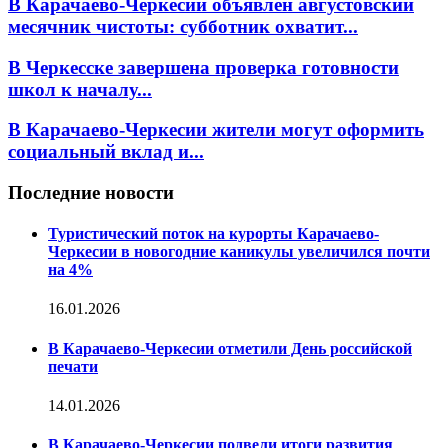
В Карачаево-Черкесии объявлен августовский
месячник чистоты: субботник охватит...
В Черкесске завершена проверка готовности
школ к началу...
В Карачаево-Черкесии жители могут оформить
социальный вклад и...
Последние новости
Туристический поток на курорты Карачаево-
Черкесии в новогодние каникулы увеличился почти
на 4%
16.01.2026
В Карачаево-Черкесии отметили День российской
печати
14.01.2026
В Карачаево-Черкесии подвели итоги развития