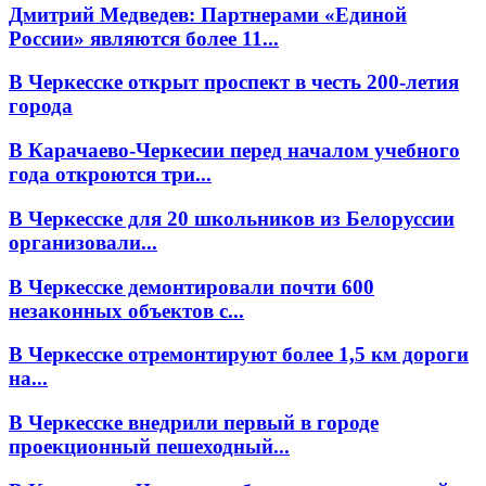
Дмитрий Медведев: Партнерами «Единой
России» являются более 11...
В Черкесске открыт проспект в честь 200-летия
города
В Карачаево-Черкесии перед началом учебного
года откроются три...
В Черкесске для 20 школьников из Белоруссии
организовали...
В Черкесске демонтировали почти 600
незаконных объектов с...
В Черкесске отремонтируют более 1,5 км дороги
на...
В Черкесске внедрили первый в городе
проекционный пешеходный...