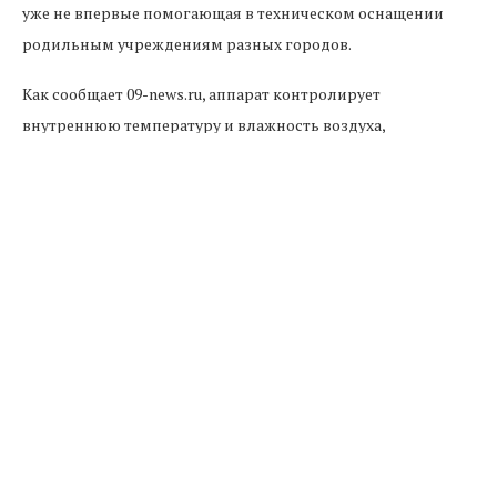
уже не впервые помогающая в техническом оснащении
родильным учреждениям разных городов.
Как сообщает 09-news.ru, аппарат контролирует
внутреннюю температуру и влажность воздуха,
содержание в нем кислорода, а также температуру тела
ребенка.
Работники перинатального центра выражают
благодарность компании «РусГидро» за важный вклад в
оснащение их учреждения новым
оборудованием. Использование современного инкубатора
значительно улучшит состояние недоношенных
младенцев, повысит их шансы на выживание и
дальнейшую здоровую жизнь.