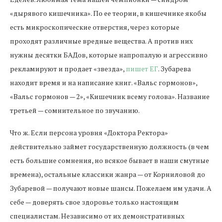
«дырявого кишечника». По ее теории, в кишечнике якобы
есть микроскопические отверстия, через которые
проходят различные вредные вещества. А против них
нужны десятки БАДов, которые напропалую и агрессивно
рекламируют и продает «звезда»,
пишет ЕГ
. Зубарева
находит время и на написание книг. «Вальс гормонов»,
«Вальс гормонов — 2», «Кишечник всему голова». Название
третьей — сомнительное по звучанию.
Что ж. Если персона уровня «Доктора Ректора»
действительно займет государственную должность (в чем
есть большие сомнения, но всякое бывает в наши смутные
времена), остальные классики жанра — от Корниловой до
Зубаревой — получают новые шансы. Пожелаем им удачи. А
себе — доверять свое здоровье только настоящим
специалистам. Независимо от их демонстративных