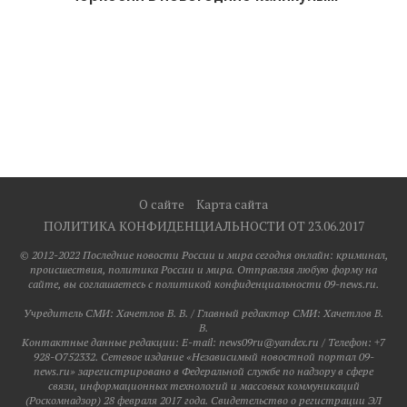
О сайте
Карта сайта
ПОЛИТИКА КОНФИДЕНЦИАЛЬНОСТИ ОТ 23.06.2017
© 2012-2022 Последние новости России и мира сегодня онлайн: криминал,
происшествия, политика России и мира. Отправляя любую форму на
сайте, вы соглашаетесь с политикой конфиденциальности 09-news.ru.
Учредитель СМИ: Хaчeтлoв B. B. / Главный редактор СМИ: Хaчeтлoв B.
B.
Контактные данные редакции: E-mail: news09ru@yandex.ru / Телефон: +7
928-O752332. Сетевое издание «Независимый новостной портал 09-
news.ru» зарегистрировано в Федеральной службе по надзору в сфере
связи, информационных технологий и массовых коммуникаций
(Роскомнадзор) 28 февраля 2017 года. Свидетельство о регистрации ЭЛ