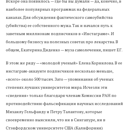
Вскоре она появилось — где бы вы думали — да, конечно, в
наиболее популярных программах на федеральных
каналах. Для обсуждения фактического самоубийства
(убийства) ее собственного мужа. Так и начался путь к
заветным миллионам подписчиков в «Инстаграме». И
большому бизнесу на полезных советах про лекарства. В
общем, Екатерина Диденко — муза самолечения, пишет ЕГ.
В этом же ряду — «молодой ученый» Елена Корнилова. В ее
инстаграм-аккаунте подписчиков несколько меньше,
«всего» около 500 тысяч. Зато — упоминания об ученых
степенях лучших университетов мира. Исчезли эти
«сведения» только благодаря членам Комиссии РАН по
противодействию фальсификации научных исследований
Михаилу Гельфанду и Петру Талантову, которые
своевременно выяснили, что ни в Сингапуре, ни в
Стэнфордском университете США (Калифорния)