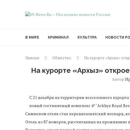
В МИРЕ
КРИМИНАЛ
КУЛЬТУРА
НОВОСТИ Р
Главная
Общество
На курорте «Архыз» отк
На курорте «Архыз» открое
Автор
И
С 21 декабря на территории всесезонного курорта
новый гостиничный комплекс 4* "Arkhyz Royal Resor
Символом отеля стал переднеазиатский леопард, к
Отель из 87 номеров, рассчитанных на проживание п
Романтик, имеет прямой доступ к горнолыжным склон