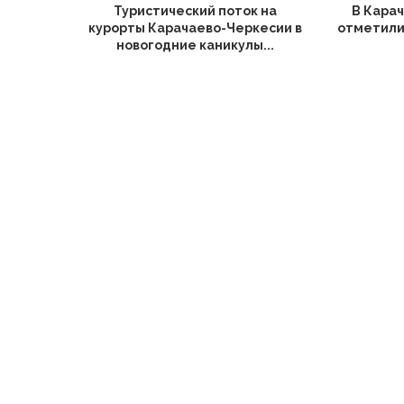
Туристический поток на
В Кара
курорты Карачаево-Черкесии в
отметили
новогодние каникулы...