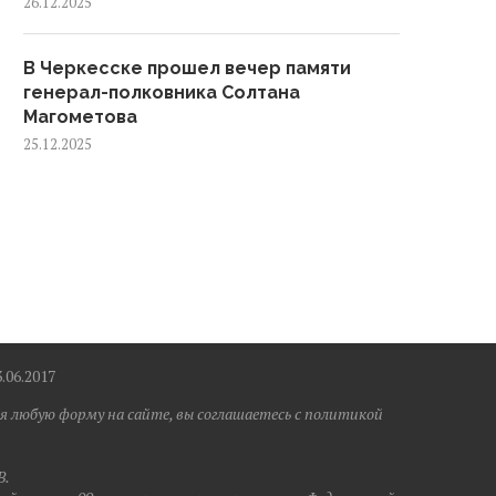
26.12.2025
В Черкесске прошел вечер памяти
генерал-полковника Солтана
Магометова
25.12.2025
6.2017
я любую форму на сайте, вы соглашаетесь с политикой
B.