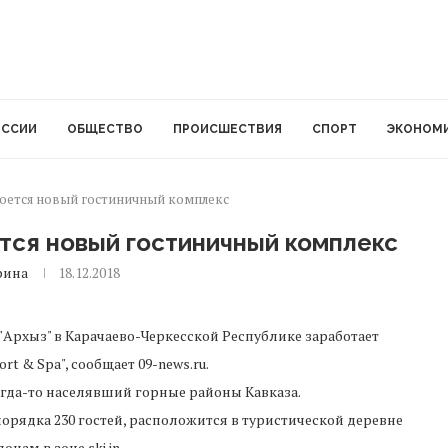
ОССИИ
ОБЩЕСТВО
ПРОИСШЕСТВИЯ
СПОРТ
ЭКОНОМ
роется новый гостиничный комплекс
тся новый гостиничный комплекс
рина
18.12.2018
 "Архыз" в Карачаево-Черкесской Республике заработает
t & Spa", сообщает 09-news.ru.
огда-то населявший горные районы Кавказа.
орядка 230 гостей, расположится в туристической деревне
ам в зоне ski in.