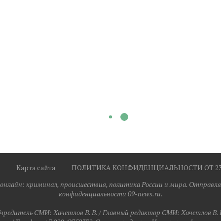
Карта сайта
ПОЛИТИКА КОНФИДЕНЦИАЛЬНОСТИ ОТ 23.0
я онлайн: криминал, происшествия, политика России и мира. Отправля
конфиденциальности 09-news.ru.
чредитель СМИ: Хaчeтлoв B. B. / Главный редактор СМИ: Хaчeтлoв B. 