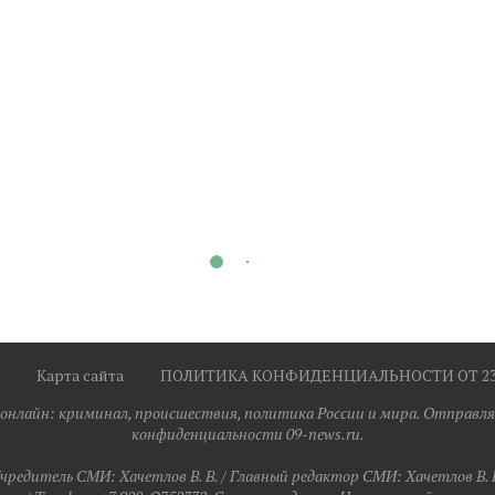
Карта сайта
ПОЛИТИКА КОНФИДЕНЦИАЛЬНОСТИ ОТ 23.0
я онлайн: криминал, происшествия, политика России и мира. Отправля
конфиденциальности 09-news.ru.
чредитель СМИ: Хaчeтлoв B. B. / Главный редактор СМИ: Хaчeтлoв B. 