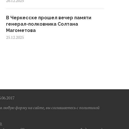
26.12.2025
В Черкесске прошел вечер памяти
генерал-полковника Солтана
Магометова
25.12.2025
6.2017
я любую форму на сайте, вы соглашаетесь с политикой
B.