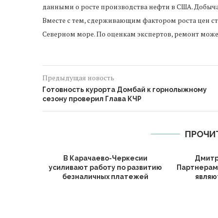
данными о росте производства нефти в США. Добыча в
Вместе с тем, сдерживающим фактором роста цен с
Северном море. По оценкам экспертов, ремонт може
Предыдущая новость
Готовность курорта Домбай к горнолыжному
сезону проверил Глава КЧР
ПРОЧИ
В Карачаево-Черкесии
Дмитр
усиливают работу по развитию
Партнерам
безналичных платежей
являют