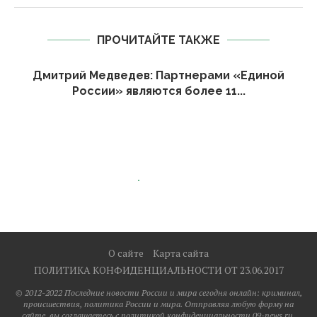
ПРОЧИТАЙТЕ ТАКЖЕ
Дмитрий Медведев: Партнерами «Единой
России» являются более 11...
О сайте
Карта сайта
ПОЛИТИКА КОНФИДЕНЦИАЛЬНОСТИ ОТ 23.06.2017
© 2012-2022 Последние новости России и мира сегодня онлайн: криминал,
происшествия, политика России и мира. Отправляя любую форму на
сайте, вы соглашаетесь с политикой конфиденциальности 09-news.ru.