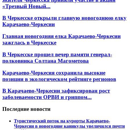
«Трезвый Новый...
В Черкесске открыли главную новогоднюю елку
Карачаево-Черкесии
Главная новогодняя елка Карачаево-Черкесии
зажглась в Черкесске
В Черкесске прошел вечер памяти генерал-
полковника Солтана Магометова
Карачаево-Черкесия сохранила высокие
позиции в экологическом рейтинге регионов
В Карачаево-Черкесии зафиксирован рост
заболеваемости ОРВИ и гриппом...
Последние новости
Туристический поток на курорты Карачаево-
Черкесии в новогодние каникулы увеличился почти