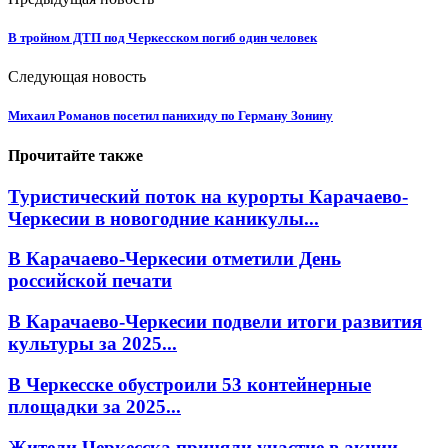
В тройном ДТП под Черкесском погиб один человек
Следующая новость
Михаил Романов посетил панихиду по Герману Зонину
Прочитайте также
Туристический поток на курорты Карачаево-
Черкесии в новогодние каникулы...
В Карачаево-Черкесии отметили День
российской печати
В Карачаево-Черкесии подвели итоги развития
культуры за 2025...
В Черкесске обустроили 53 контейнерные
площадки за 2025...
Жители Черкесска приняли участие в акции