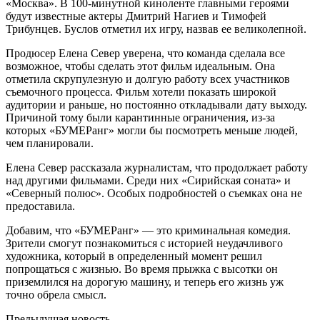
«Москва». В 100-минутной киноленте главными героями
будут известные актеры Дмитрий Нагиев и Тимофей
Трибунцев. Буслов отметил их игру, назвав ее великолепной.
Продюсер Елена Север уверена, что команда сделала все
возможное, чтобы сделать этот фильм идеальным. Она
отметила скрупулезную и долгую работу всех участников
съемочного процесса. Фильм хотели показать широкой
аудитории и раньше, но постоянно откладывали дату выходу.
Причиной тому были карантинные ограничения, из-за
которых «БУМЕРанг» могли бы посмотреть меньше людей,
чем планировали.
Елена Север рассказала журналистам, что продолжает работу
над другими фильмами. Среди них «Сирийская соната» и
«Северный полюс». Особых подробностей о съемках она не
предоставила.
Добавим, что «БУМЕРанг» ― это криминальная комедия.
Зрители смогут познакомиться с историей неудачливого
художника, который в определенный момент решил
попрощаться с жизнью. Во время прыжка с высотки он
приземлился на дорогую машину, и теперь его жизнь уж
точно обрела смысл.
Предыдущая новость