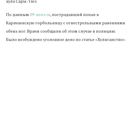
аула Сары-Тюз.
По данным
09-news.ru
, пострадавший попал в
Карачаевскую горбольницу с огнестрельными ранениями
обеих ног. Врачи сообщили об этом случае в полицию.
Было возбуждено уголовное дело по статье «Хулиганство».
Оперативники выяснили личность подозреваемого. У него
нашли боевой пистолет, трансформированный из
пистолета конструкции Макарова.
По статье «Незаконное хранение оружия» возбуждено еще
одно дело.
ОГНЕСТРЕЛЬНОЕ РАНЕНИЕ
САРЫ-ТЮЗ
ЧЕРКЕССК