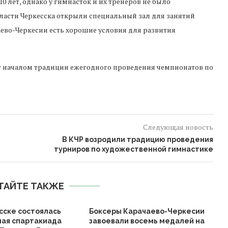
0 лет, однако у гимнасток и их тренеров не было
ласти Черкесска открыли специальный зал для занятий
аево-Черкесии есть хорошие условия для развития
ет началом традиции ежегодного проведения чемпионатов по
Следующая новость
В КЧР возродили традицию проведения
турниров по художественной гимнастике
ТАЙТЕ ТАКЖЕ
сске состоялась
Боксеры Карачаево-Черкесии
ая спартакиада
завоевали восемь медалей на