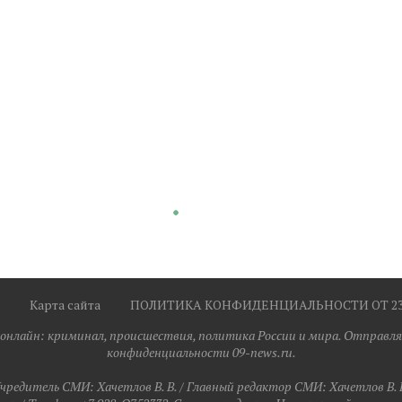
Карта сайта
ПОЛИТИКА КОНФИДЕНЦИАЛЬНОСТИ ОТ 23.0
я онлайн: криминал, происшествия, политика России и мира. Отправля
конфиденциальности 09-news.ru.
чредитель СМИ: Хaчeтлoв B. B. / Главный редактор СМИ: Хaчeтлoв B. 