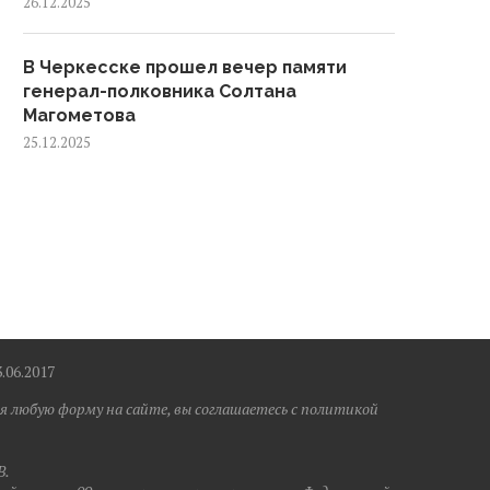
26.12.2025
В Черкесске прошел вечер памяти
генерал-полковника Солтана
Магометова
25.12.2025
6.2017
я любую форму на сайте, вы соглашаетесь с политикой
B.