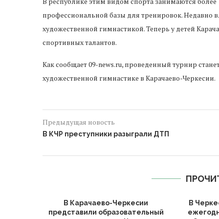
В республике этим видом спорта занимаются более 1
профессиональной базы для тренировок. Недавно в
художественной гимнастикой. Теперь у детей Карач
спортивных талантов.
Как сообщает 09-news.ru, проведенный турнир стан
художественной гимнастике в Карачаево-Черкесии.
Предыдущая новость
В КЧР преступники разыграли ДТП
ПРОЧИ
В Карачаево-Черкесии
В Черке
представили образовательный
ежегодн