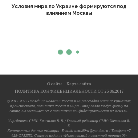
Условия мира по Украине формируются под
влиянием Москвы
О сайте
Карта сайта
ПОЛИТИКА КОНФИДЕНЦИАЛЬНОСТИ ОТ 23.06.2017
© 2012-2022 Последние новости России и мира сегодня онлайн: криминал,
происшествия, политика России и мира. Отправляя любую форму на
сайте, вы соглашаетесь с политикой конфиденциальности 09-news.ru.
Учредитель СМИ: Хaчeтлoв B. B. / Главный редактор СМИ: Хaчeтлoв B.
B.
Контактные данные редакции: E-mail: news09ru@yandex.ru / Телефон: +7
928-O752332. Сетевое издание «Независимый новостной портал 09-