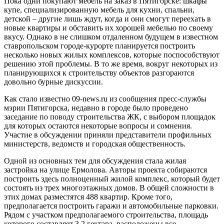
Пока одни покупают мебель на заказ в Пятигорске: шкафы
купе, специализированную мебель для кухни, спальни,
детской – другие лишь ждут, когда и они смогут переехать в
новые квартиры и обставить их хорошей мебелью по своему
вкусу. Однако в не слишком отдаленном будущем в известном
ставропольском городе-курорте планируется построить
несколько новых жилых комплексов, которые поспособствуют
решению этой проблемы. В то же время, вокруг некоторых из
планирующихся к строительству объектов разгораются
довольно бурные дискуссии.
Как стало известно 09-news.ru из сообщения пресс-службы
мэрии Пятигорска, недавно в городе было проведено
заседание по поводу строительства ЖК, с выбором площадок
для которых остаются некоторые вопросы и сомнения.
Участие в обсуждении приняли представители профильных
министерств, ведомств и городская общественность.
Одной из основных тем для обсуждения стала жилая
застройка на улице Ермолова. Авторы проекта собираются
построить здесь полноценный жилой комплекс, который будет
состоять из трех многоэтажных домов. В общей сложности в
этих домах разместятся 488 квартир. Кроме того,
предполагается построить гаражи и автомобильные парковки.
Рядом с участком предполагаемого строительства, площадь
которого составляет 3.2 гектара, расположены все