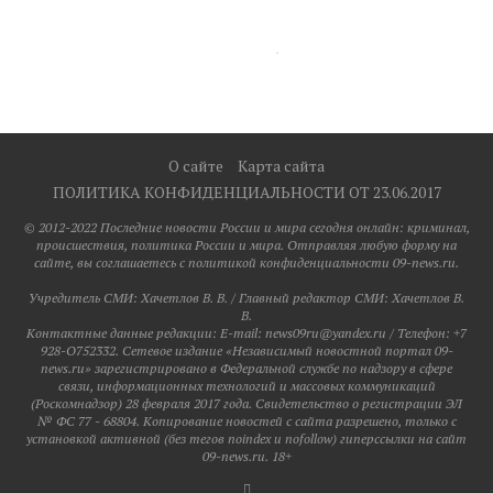
О сайте
Карта сайта
ПОЛИТИКА КОНФИДЕНЦИАЛЬНОСТИ ОТ 23.06.2017
© 2012-2022 Последние новости России и мира сегодня онлайн: криминал,
происшествия, политика России и мира. Отправляя любую форму на
сайте, вы соглашаетесь с политикой конфиденциальности 09-news.ru.
Учредитель СМИ: Хaчeтлoв B. B. / Главный редактор СМИ: Хaчeтлoв B.
B.
Контактные данные редакции: E-mail: news09ru@yandex.ru / Телефон: +7
928-O752332. Сетевое издание «Независимый новостной портал 09-
news.ru» зарегистрировано в Федеральной службе по надзору в сфере
связи, информационных технологий и массовых коммуникаций
(Роскомнадзор) 28 февраля 2017 года. Свидетельство о регистрации ЭЛ
№ ФС 77 - 68804. Копирование новостей с сайта разрешено, только с
установкой активной (без тегов noindex и nofollow) гиперссылки на сайт
09-news.ru. 18+