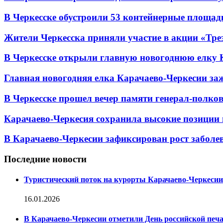
В Черкесске обустроили 53 контейнерные площадки
Жители Черкесска приняли участие в акции «Тре
В Черкесске открыли главную новогоднюю елку 
Главная новогодняя елка Карачаево-Черкесии заж
В Черкесске прошел вечер памяти генерал-полк
Карачаево-Черкесия сохранила высокие позиции 
В Карачаево-Черкесии зафиксирован рост заболе
Последние новости
Туристический поток на курорты Карачаево-Черкесии
16.01.2026
В Карачаево-Черкесии отметили День российской печ