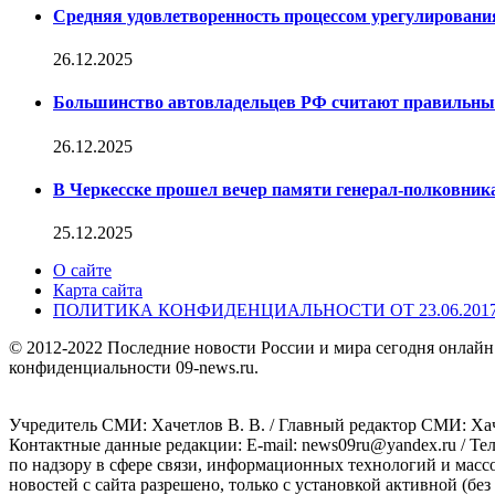
Средняя удовлетворенность процессом урегулирован
26.12.2025
Большинство автовладельцев РФ считают правильн
26.12.2025
В Черкесске прошел вечер памяти генерал-полковник
25.12.2025
О сайте
Карта сайта
ПОЛИТИКА КОНФИДЕНЦИАЛЬНОСТИ ОТ 23.06.201
© 2012-2022 Последние новости России и мира сегодня онлайн
конфиденциальности 09-news.ru.
Учредитель СМИ: Хaчeтлoв B. B. / Главный редактор СМИ: Хaч
Контактные данные редакции: E-mail: news09ru@yandex.ru / Те
по надзору в сфере связи, информационных технологий и масс
новостей с сайта разрешено, только с установкой активной (без 