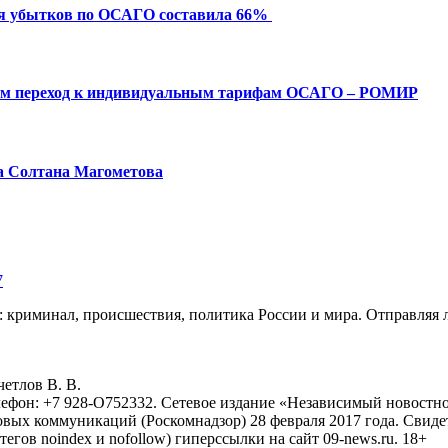
ия убытков по ОСАГО составила 66%
ым переход к индивидуальным тарифам ОСАГО – РОМИР
а Солтана Магометова
7
: криминал, происшествия, политика России и мира. Отправляя 
eтлoв B. B.
лефон: +7 928-O752332. Сетевое издание «Независимый новостно
овых коммуникаций (Роскомнадзор) 28 февраля 2017 года. Свиде
тегов noindex и nofollow) гиперссылки на сайт 09-news.ru. 18+