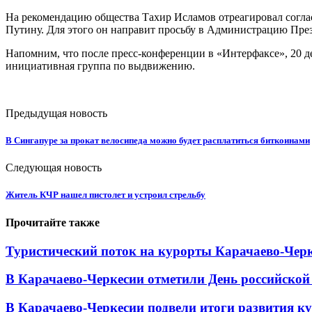
На рекомендацию общества Тахир Исламов отреагировал согла
Путину. Для этого он направит просьбу в Администрацию Пре
Напомним, что после пресс-конференции в «Интерфаксе», 20 
инициативная группа по выдвижению.
Предыдущая новость
В Сингапуре за прокат велосипеда можно будет расплатиться биткоинами
Следующая новость
Житель КЧР нашел пистолет и устроил стрельбу
Прочитайте также
Туристический поток на курорты Карачаево-Черк
В Карачаево-Черкесии отметили День российской
В Карачаево-Черкесии подвели итоги развития кул