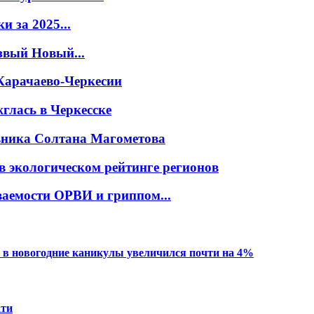
 за 2025...
звый Новый...
Карачаево-Черкесии
глась в Черкесске
овника Солтана Магометова
в экологическом рейтинге регионов
ваемости ОРВИ и гриппом...
 в новогодние каникулы увеличился почти на 4%
ати