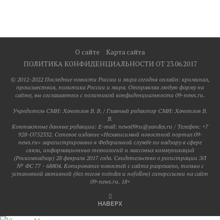
О сайте
Карта сайта
ПОЛИТИКА КОНФИДЕНЦИАЛЬНОСТИ ОТ 23.06.2017
© 2012-2022 Последние новости России и мира сегодня онлайн: криминал,
происшествия, политика России и мира. Отправляя любую форму на
сайте, вы соглашаетесь с политикой конфиденциальности 09-news.ru.
Учредитель СМИ: Хaчeтлoв B. B. / Главный редактор СМИ: Хaчeтлoв B.
B.
Контактные данные редакции: E-mail: news09ru@yandex.ru / Телефон: +7
928-O752332. Сетевое издание «Независимый новостной портал 09-
news.ru» зарегистрировано в Федеральной службе по надзору в сфере
связи, информационных технологий и массовых коммуникаций
(Роскомнадзор) 28 февраля 2017 года. Свидетельство о регистрации ЭЛ
№ ФС 77 - 68804. Копирование новостей с сайта разрешено, только с
установкой активной (без тегов noindex и nofollow) гиперссылки на сайт
09-news.ru. 18+
НАВЕРХ