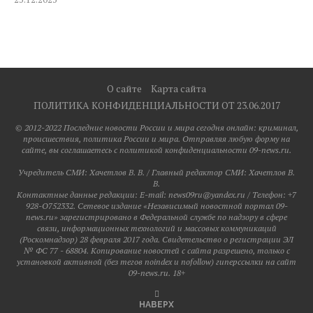
О сайте
Карта сайта
ПОЛИТИКА КОНФИДЕНЦИАЛЬНОСТИ ОТ 23.06.2017
© 2012-2022 Последние новости России и мира сегодня онлайн: криминал,
происшествия, политика России и мира. Отправляя любую форму на
сайте, вы соглашаетесь с политикой конфиденциальности 09-news.ru.
Учредитель СМИ: Хaчeтлoв B. B. / Главный редактор СМИ: Хaчeтлoв B.
B.
Контактные данные редакции: E-mail: news09ru@yandex.ru / Телефон: +7
928-O752332. Сетевое издание «Независимый новостной портал 09-
news.ru» зарегистрировано в Федеральной службе по надзору в сфере
связи, информационных технологий и массовых коммуникаций
(Роскомнадзор) 28 февраля 2017 года. Свидетельство о регистрации ЭЛ
№ ФС 77 - 68804. Копирование новостей с сайта разрешено, только с
установкой активной (без тегов noindex и nofollow) гиперссылки на сайт
09-news.ru. 18+
НАВЕРХ