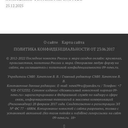
25.12.2025
О сайте
Карта сайта
ПОЛИТИКА КОНФИДЕНЦИАЛЬНОСТИ ОТ 23.06.2017
© 2012-2022 Последние новости России и мира сегодня онлайн: криминал,
происшествия, политика России и мира. Отправляя любую форму на
сайте, вы соглашаетесь с политикой конфиденциальности 09-news.ru.
Учредитель СМИ: Хaчeтлoв B. B. / Главный редактор СМИ: Хaчeтлoв B.
B.
Контактные данные редакции: E-mail: news09ru@yandex.ru / Телефон: +7
928-O752332. Сетевое издание «Независимый новостной портал 09-
news.ru» зарегистрировано в Федеральной службе по надзору в сфере
связи, информационных технологий и массовых коммуникаций
(Роскомнадзор) 28 февраля 2017 года. Свидетельство о регистрации ЭЛ
№ ФС 77 - 68804. Копирование новостей с сайта разрешено, только с
установкой активной (без тегов noindex и nofollow) гиперссылки на сайт
09-news.ru. 18+