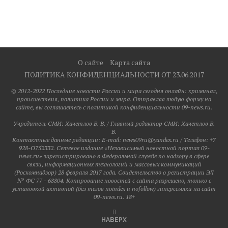
О сайте
Карта сайта
ПОЛИТИКА КОНФИДЕНЦИАЛЬНОСТИ ОТ 23.06.2017
© 2012-2022 Последние новости России и мира сегодня онлайн: криминал,
происшествия, политика России и мира. Отправляя любую форму на
сайте, вы соглашаетесь с политикой конфиденциальности 09-news.ru.
Учредитель СМИ: Хaчeтлoв B. B. / Главный редактор СМИ: Хaчeтлoв B.
B.
Контактные данные редакции: E-mail: news09ru@yandex.ru / Телефон: +7
928-O752332. Сетевое издание «Независимый новостной портал 09-
news.ru» зарегистрировано в Федеральной службе по надзору в сфере
связи, информационных технологий и массовых коммуникаций
(Роскомнадзор) 28 февраля 2017 года. Свидетельство о регистрации ЭЛ
№ ФС 77 - 68804. Копирование новостей с сайта разрешено, только с
установкой активной (без тегов noindex и nofollow) гиперссылки на сайт
09-news.ru. 18+
НАВЕРХ