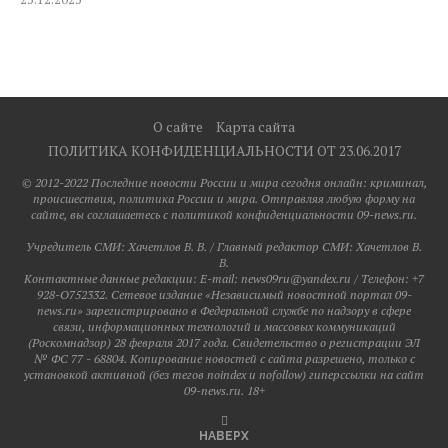
О сайте
Карта сайта
ПОЛИТИКА КОНФИДЕНЦИАЛЬНОСТИ ОТ 23.06.2017
© 2012-2022 Последние новости России и мира сегодня онлайн: криминал,
происшествия, политика России и мира. Отправляя любую форму на
сайте, вы соглашаетесь с политикой конфиденциальности 09-news.ru.
Учредитель СМИ: Хaчeтлoв B. B. / Главный редактор СМИ: Хaчeтлoв B.
B.
Контактные данные редакции: E-mail: news09ru@yandex.ru / Телефон: +7
928-O752332. Сетевое издание «Независимый новостной портал 09-
news.ru» зарегистрировано в Федеральной службе по надзору в сфере
связи, информационных технологий и массовых коммуникаций
(Роскомнадзор) 28 февраля 2017 года. Свидетельство о регистрации ЭЛ
№ ФС 77 - 68804. Копирование новостей с сайта разрешено, только с
установкой активной (без тегов noindex и nofollow) гиперссылки на сайт
09-news.ru. 18+
НАВЕРХ