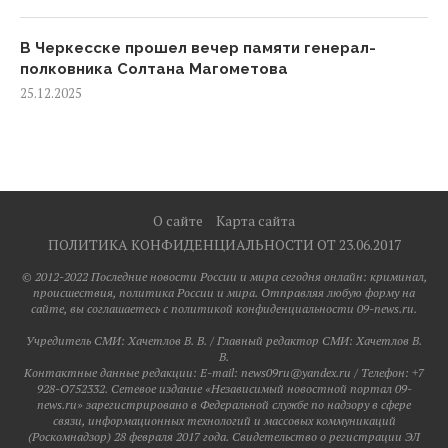
В Черкесске прошел вечер памяти генерал-
полковника Солтана Магометова
25.12.2025
О сайте
Карта сайта
ПОЛИТИКА КОНФИДЕНЦИАЛЬНОСТИ ОТ 23.06.2017
© 2012-2022 Последние новости России и мира сегодня онлайн: криминал,
происшествия, политика России и мира. Отправляя любую форму на
сайте, вы соглашаетесь с политикой конфиденциальности 09-news.ru.
Учредитель СМИ: Хaчeтлoв B. B. / Главный редактор СМИ: Хaчeтлoв B.
B.
Контактные данные редакции: E-mail: news09ru@yandex.ru / Телефон: +7
928-O752332. Сетевое издание «Независимый новостной портал 09-
news.ru» зарегистрировано в Федеральной службе по надзору в сфере
связи, информационных технологий и массовых коммуникаций
(Роскомнадзор) 28 февраля 2017 года. Свидетельство о регистрации ЭЛ