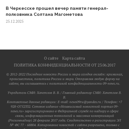
В Черкесске прошел вечер памяти генерал-
полковника Солтана Магометова
25.12.2025
О сайте
Карта сайта
ПОЛИТИКА КОНФИДЕНЦИАЛЬНОСТИ ОТ 23.06.2017
© 2012-2022 Последние новости России и мира сегодня онлайн: криминал,
происшествия, политика России и мира. Отправляя любую форму на
сайте, вы соглашаетесь с политикой конфиденциальности 09-news.ru.
Учредитель СМИ: Хaчeтлoв B. B. / Главный редактор СМИ: Хaчeтлoв B.
B.
Контактные данные редакции: E-mail: news09ru@yandex.ru / Телефон: +7
928-O752332. Сетевое издание «Независимый новостной портал 09-
news.ru» зарегистрировано в Федеральной службе по надзору в сфере
связи, информационных технологий и массовых коммуникаций
(Роскомнадзор) 28 февраля 2017 года. Свидетельство о регистрации ЭЛ
№ ФС 77 - 68804. Копирование новостей с сайта разрешено, только с