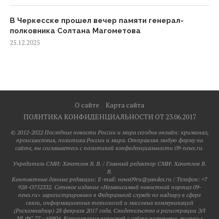
В Черкесске прошел вечер памяти генерал-
полковника Солтана Магометова
25.12.2025
О сайте
Карта сайта
ПОЛИТИКА КОНФИДЕНЦИАЛЬНОСТИ ОТ 23.06.2017
© 2012-2022 Последние новости России и мира сегодня онлайн: криминал,
происшествия, политика России и мира. Отправляя любую форму на
сайте, вы соглашаетесь с политикой конфиденциальности 09-news.ru.
Учредитель СМИ: Хaчeтлoв B. B. / Главный редактор СМИ: Хaчeтлoв B.
B.
Контактные данные редакции: E-mail: news09ru@yandex.ru / Телефон: +7
928-O752332. Сетевое издание «Независимый новостной портал 09-
news.ru» зарегистрировано в Федеральной службе по надзору в сфере
связи, информационных технологий и массовых коммуникаций
(Роскомнадзор) 28 февраля 2017 года. Свидетельство о регистрации ЭЛ
№ ФС 77 - 68804. Копирование новостей с сайта разрешено, только с