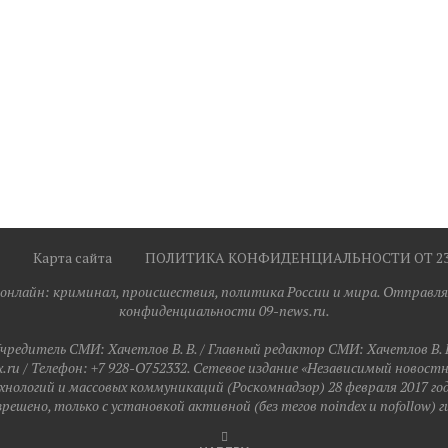
Карта сайта
ПОЛИТИКА КОНФИДЕНЦИАЛЬНОСТИ ОТ 23.0
я онлайн: криминал, происшествия, политика России и мира. Отправля
конфиденциальности 09-news.ru.
чредитель СМИ: Хaчeтлoв B. B. / Главный редактор СМИ: Хaчeтлoв B. 
ru / Телефон: +7 928-O752332. Сетевое издание «Независимый новост
хнологий и массовых коммуникаций (Роскомнадзор) 28 февраля 2017 го
ешено, только с установкой активной (без тегов noindex и nofollow) г