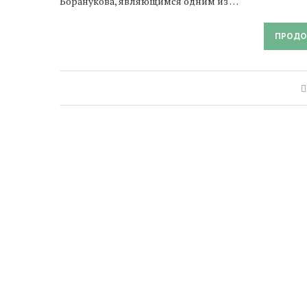
Боранукова, являющимся одним из …
ПРОДО