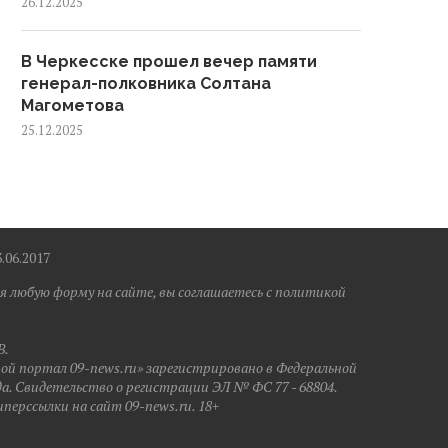
26.12.2025
В Черкесске прошел вечер памяти
генерал-полковника Солтана
Магометова
25.12.2025
6.2017
я любую форму на сайте, вы соглашаетесь с политикой
B.
ной портал 09-news.ru» зарегистрировано в Федеральной
да. Свидетельство о регистрации ЭЛ № ФС 77 - 68804.
иперссылки на сайт 09-news.ru. 18+