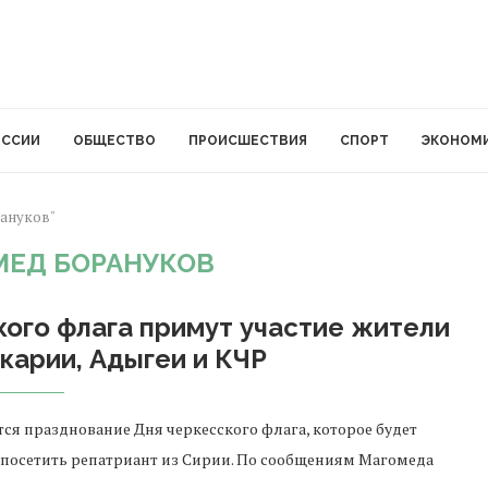
ОССИИ
ОБЩЕСТВО
ПРОИСШЕСТВИЯ
СПОРТ
ЭКОНОМ
рануков"
МЕД БОРАНУКОВ
кого флага примут участие жители
карии, Адыгеи и КЧР
ется празднование Дня черкесского флага, которое будет
осетить репатриант из Сирии. По сообщениям Магомеда