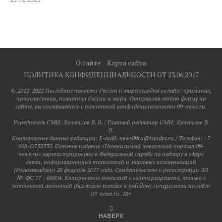
О сайте
Карта сайта
ПОЛИТИКА КОНФИДЕНЦИАЛЬНОСТИ ОТ 23.06.2017
© 2012-2022 Последние новости России и мира сегодня онлайн: криминал,
происшествия, политика России и мира. Отправляя любую форму на
сайте, вы соглашаетесь с политикой конфиденциальности 09-news.ru.
Учредитель СМИ: Хaчeтлoв B. B. / Главный редактор СМИ: Хaчeтлoв B.
B.
Контактные данные редакции: E-mail: news09ru@yandex.ru / Телефон: +7
928-O752332. Сетевое издание «Независимый новостной портал 09-
news.ru» зарегистрировано в Федеральной службе по надзору в сфере
связи, информационных технологий и массовых коммуникаций
(Роскомнадзор) 28 февраля 2017 года. Свидетельство о регистрации ЭЛ
№ ФС 77 - 68804. Копирование новостей с сайта разрешено, только с
установкой активной (без тегов noindex и nofollow) гиперссылки на сайт
09-news.ru. 18+
НАВЕРХ