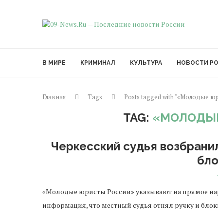
В МИРЕ
КРИМИНАЛ
КУЛЬТУРА
НОВОСТИ Р
Главная
Tags
Posts tagged with "«Молодые ю
TAG:
«МОЛОДЫЕ
Черкесский судья возбрани
бл
«Молодые юристы России» указывают на прямое нар
информация, что местный судья отнял ручку и блокн