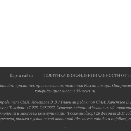
Карта сайта
ПОЛИТИКА КОНФИДЕНЦИАЛЬНОСТИ ОТ 23.0
я онлайн: криминал, происшествия, политика России и мира. Отправля
конфиденциальности 09-news.ru.
чредитель СМИ: Хaчeтлoв B. B. / Главный редактор СМИ: Хaчeтлoв B. 
ru / Телефон: +7 928-O752332. Сетевое издание «Независимый новост
хнологий и массовых коммуникаций (Роскомнадзор) 28 февраля 2017 го
ешено, только с установкой активной (без тегов noindex и nofollow) г