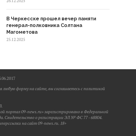
26.12.2025
В Черкесске прошел вечер памяти
генерал-полковника Солтана
Магометова
25.12.2025
6.2017
я любую форму на сайте, вы соглашаетесь с политикой
B.
ной портал 09-news.ru» зарегистрировано в Федеральной
да. Свидетельство о регистрации ЭЛ № ФС 77 - 68804.
иперссылки на сайт 09-news.ru. 18+