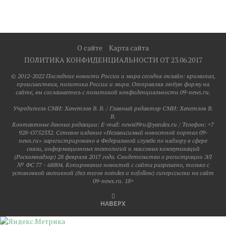
О сайте
Карта сайта
ПОЛИТИКА КОНФИДЕНЦИАЛЬНОСТИ ОТ 23.06.2017
© 2012-2022 Последние новости России и мира сегодня онлайн: криминал,
происшествия, политика России и мира. Отправляя любую форму на
сайте, вы соглашаетесь с политикой конфиденциальности 09-news.ru.
Учредитель СМИ: Хaчeтлoв B. B. / Главный редактор СМИ: Хaчeтлoв B.
B.
Контактные данные редакции: E-mail: news09ru@yandex.ru / Телефон: +7
928-O752332. Сетевое издание «Независимый новостной портал 09-
news.ru» зарегистрировано в Федеральной службе по надзору в сфере
связи, информационных технологий и массовых коммуникаций
(Роскомнадзор) 28 февраля 2017 года. Свидетельство о регистрации ЭЛ
№ ФС 77 - 68804. Копирование новостей с сайта разрешено, только с
установкой активной (без тегов noindex и nofollow) гиперссылки на сайт
09-news.ru. 18+
НАВЕРХ