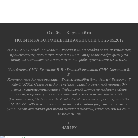
О сайте
Карта сайта
ПОЛИТИКА КОНФИДЕНЦИАЛЬНОСТИ ОТ 23.06.2017
© 2012-2022 Последние новости России и мира сегодня онлайн: криминал,
происшествия, политика России и мира. Отправляя любую форму на
сайте, вы соглашаетесь с политикой конфиденциальности 09-news.ru.
Учредитель СМИ: Хaчeтлoв B. B. / Главный редактор СМИ: Хaчeтлoв B.
B.
Контактные данные редакции: E-mail: news09ru@yandex.ru / Телефон: +7
928-O752332. Сетевое издание «Независимый новостной портал 09-
news.ru» зарегистрировано в Федеральной службе по надзору в сфере
связи, информационных технологий и массовых коммуникаций
(Роскомнадзор) 28 февраля 2017 года. Свидетельство о регистрации ЭЛ
№ ФС 77 - 68804. Копирование новостей с сайта разрешено, только с
установкой активной (без тегов noindex и nofollow) гиперссылки на сайт
09-news.ru. 18+
НАВЕРХ