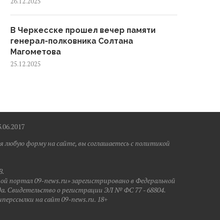
26.12.2025
В Черкесске прошел вечер памяти
генерал-полковника Солтана
Магометова
25.12.2025
6.2017
я любую форму на сайте, вы соглашаетесь с политикой
B.
ной портал 09-news.ru» зарегистрировано в Федеральной
да. Свидетельство о регистрации ЭЛ № ФС 77 - 68804.
иперссылки на сайт 09-news.ru. 18+