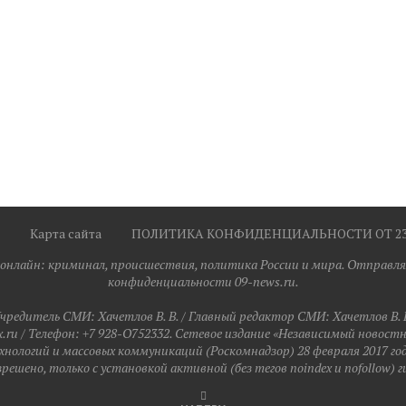
Карта сайта
ПОЛИТИКА КОНФИДЕНЦИАЛЬНОСТИ ОТ 23.0
я онлайн: криминал, происшествия, политика России и мира. Отправля
конфиденциальности 09-news.ru.
чредитель СМИ: Хaчeтлoв B. B. / Главный редактор СМИ: Хaчeтлoв B. 
ru / Телефон: +7 928-O752332. Сетевое издание «Независимый новост
хнологий и массовых коммуникаций (Роскомнадзор) 28 февраля 2017 го
ешено, только с установкой активной (без тегов noindex и nofollow) г