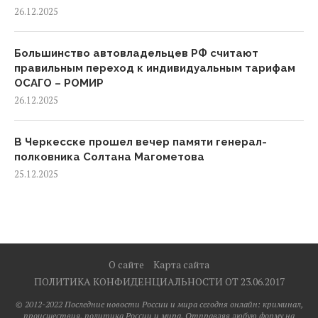
26.12.2025
Большинство автовладельцев РФ считают
правильным переход к индивидуальным тарифам
ОСАГО – РОМИР
26.12.2025
В Черкесске прошел вечер памяти генерал-
полковника Солтана Магометова
25.12.2025
О сайте
Карта сайта
ПОЛИТИКА КОНФИДЕНЦИАЛЬНОСТИ ОТ 23.06.2017
© 2012-2022 Последние новости России и мира сегодня онлайн: криминал,
происшествия, политика России и мира. Отправляя любую форму на